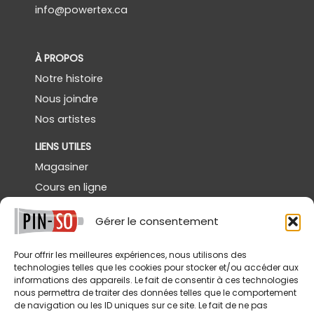
info@powertex.ca
À PROPOS
Notre histoire
Nous joindre
Nos artistes
LIENS UTILES
Magasiner
Cours en ligne
Démos gratuites
Gérer le consentement
Powertex Canada
Galerie
Pour offrir les meilleures expériences, nous utilisons des
technologies telles que les cookies pour stocker et/ou accéder aux
SERVICES
informations des appareils. Le fait de consentir à ces technologies
nous permettra de traiter des données telles que le comportement
Livraison
de navigation ou les ID uniques sur ce site. Le fait de ne pas