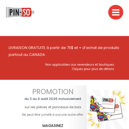
Aller
au
contenu
LIVRAISON GRATUITE à partir de 75$ et + d’achat de produits
partout au CANADA.
Non applicables aux revendeurs et boutiques.
Cliquez pour plus de détails.
PROMOTION
du 3 au 9 août 2026 inclusivement
sur les pièces et panneaux de bois
Ne peut être jumelé à aucune autre offre
.
MAGASINEZ