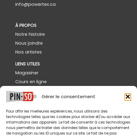
info@powertex.ca
À PROPOS
Notre histoire
Nous joindre
Nos artistes
LIENS UTILES
Magasiner
Cours en ligne
Démos gratuites
Gérer le consentement
Powertex Canada
Galerie
Pour offrir les meilleures expériences, nous utilisons des
technologies telles que les cookies pour stocker et/ou accéder aux
SERVICES
informations des appareils. Le fait de consentir à ces technologies
nous permettra de traiter des données telles que le comportement
Livraison
de navigation ou les ID uniques sur ce site. Le fait de ne pas