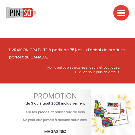
Aller
au
contenu
LIVRAISON GRATUITE à partir de 75$ et + d’achat de produits
partout au CANADA.
Non applicables aux revendeurs et boutiques.
Cliquez pour plus de détails.
PROMOTION
du 3 au 9 août 2026 inclusivement
sur les pièces et panneaux de bois
Ne peut être jumelé à aucune autre offre
.
MAGASINEZ