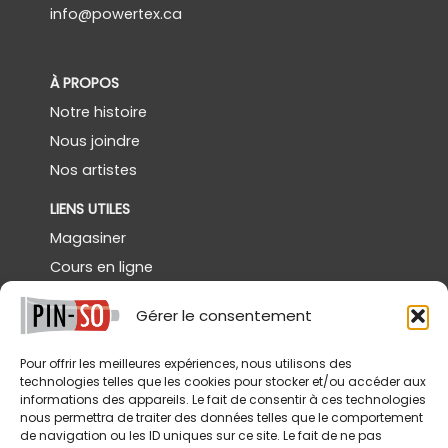
info@powertex.ca
À PROPOS
Notre histoire
Nous joindre
Nos artistes
LIENS UTILES
Magasiner
Cours en ligne
Démos gratuites
Gérer le consentement
Powertex Canada
Galerie
Pour offrir les meilleures expériences, nous utilisons des
technologies telles que les cookies pour stocker et/ou accéder aux
SERVICES
informations des appareils. Le fait de consentir à ces technologies
nous permettra de traiter des données telles que le comportement
Livraison
de navigation ou les ID uniques sur ce site. Le fait de ne pas