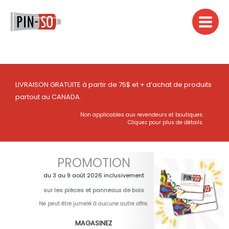
Aller
au
contenu
LIVRAISON GRATUITE à partir de 75$ et + d’achat de produits
partout au CANADA.
Non applicables aux revendeurs et boutiques.
Cliquez pour plus de détails.
PROMOTION
du 3 au 9 août 2026 inclusivement
sur les pièces et panneaux de bois
Ne peut être jumelé à aucune autre offre
.
MAGASINEZ