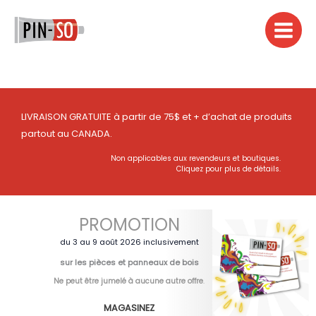
Aller
au
contenu
LIVRAISON GRATUITE à partir de 75$ et + d’achat de produits
partout au CANADA.
Non applicables aux revendeurs et boutiques.
Cliquez pour plus de détails.
PROMOTION
du 3 au 9 août 2026 inclusivement
sur les pièces et panneaux de bois
Ne peut être jumelé à aucune autre offre
.
MAGASINEZ