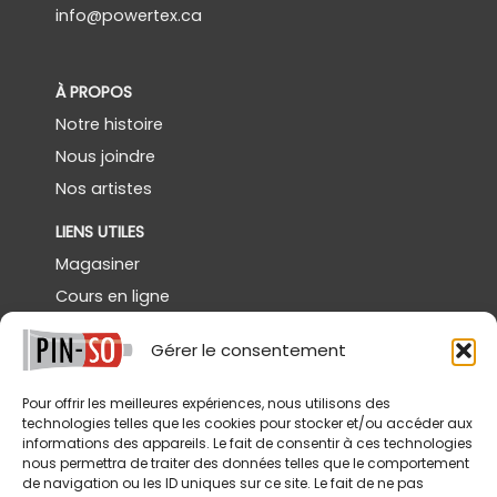
info@powertex.ca
À PROPOS
Notre histoire
Nous joindre
Nos artistes
LIENS UTILES
Magasiner
Cours en ligne
Démos gratuites
Gérer le consentement
Powertex Canada
Galerie
Pour offrir les meilleures expériences, nous utilisons des
technologies telles que les cookies pour stocker et/ou accéder aux
SERVICES
informations des appareils. Le fait de consentir à ces technologies
nous permettra de traiter des données telles que le comportement
Livraison
de navigation ou les ID uniques sur ce site. Le fait de ne pas