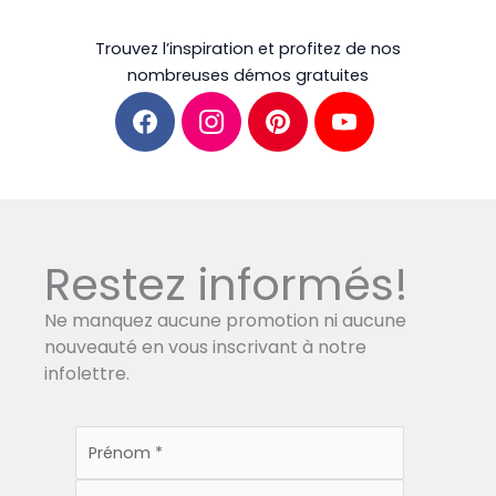
Trouvez l’inspiration et profitez de nos
nombreuses démos gratuites
F
I
P
Y
a
n
i
o
c
s
n
u
e
t
t
T
b
a
e
u
o
g
r
b
o
r
e
e
k
a
s
m
t
Restez informés!
Ne manquez aucune promotion ni aucune
nouveauté en vous inscrivant à notre
infolettre.