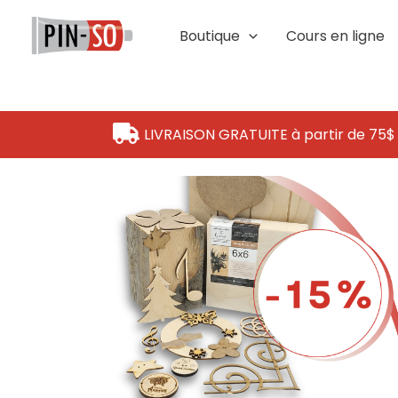
Aller
au
Boutique
Cours en ligne
contenu
LIVRAISON GRATUITE à partir de 75$