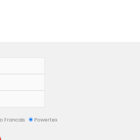
So Francais
Powertex