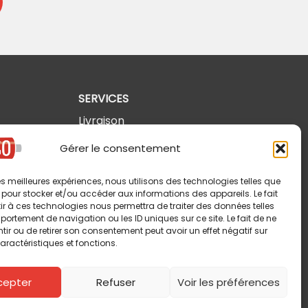
SERVICES
Livraison
Retours et annulations
Gérer le consentement
Politique de confidentialité
 les meilleures expériences, nous utilisons des technologies telles que
Modalités d'utilisation
 pour stocker et/ou accéder aux informations des appareils. Le fait
r à ces technologies nous permettra de traiter des données telles
ortement de navigation ou les ID uniques sur ce site. Le fait de ne
ir ou de retirer son consentement peut avoir un effet négatif sur
aractéristiques et fonctions.
cepter
Refuser
Voir les préférences
Copyright © 2026 Pin-So inc. Tous droits réservés.