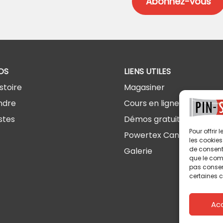
OS
LIENS UTILES
stoire
Magasiner
ndre
Cours en ligne
stes
Démos gratuites
Pour offrir
Powertex Canada
les cookies
de consenti
Galerie
que le comp
pas consent
certaines c
Ac