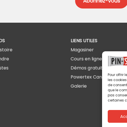
OS
LIENS UTILES
stoire
Magasiner
ndre
Cours en ligne
stes
Démos gratuites
Pour offrir
Powertex Canada
les cookies
de consenti
Galerie
que le comp
pas consent
certaines c
Ac