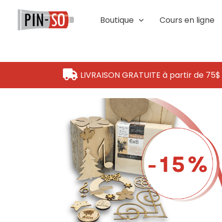
Aller
au
Boutique
Cours en ligne
contenu
LIVRAISON GRATUITE à partir de 75$