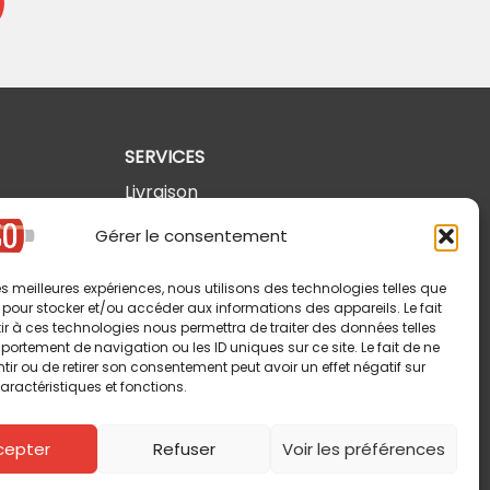
SERVICES
Livraison
Retours et annulations
Gérer le consentement
Politique de confidentialité
 les meilleures expériences, nous utilisons des technologies telles que
Modalités d'utilisation
 pour stocker et/ou accéder aux informations des appareils. Le fait
r à ces technologies nous permettra de traiter des données telles
ortement de navigation ou les ID uniques sur ce site. Le fait de ne
ir ou de retirer son consentement peut avoir un effet négatif sur
aractéristiques et fonctions.
cepter
Refuser
Voir les préférences
Copyright © 2026 Pin-So inc. Tous droits réservés.