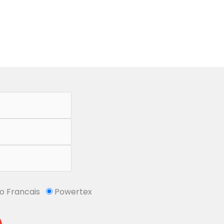
So Francais
Powertex