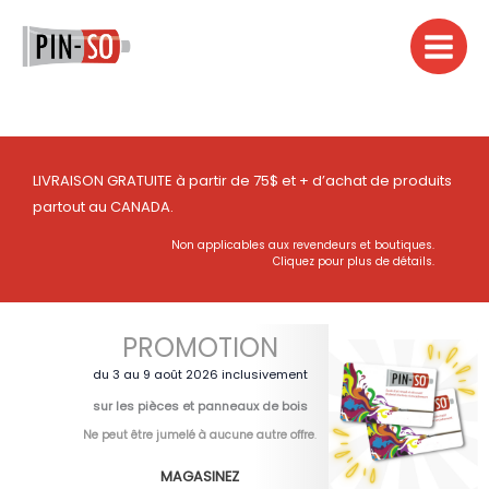
Aller
au
contenu
LIVRAISON GRATUITE à partir de 75$ et + d’achat de produits
partout au CANADA.
Non applicables aux revendeurs et boutiques.
Cliquez pour plus de détails.
PROMOTION
du 3 au 9 août 2026 inclusivement
sur les pièces et panneaux de bois
Ne peut être jumelé à aucune autre offre
.
MAGASINEZ