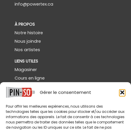
info@powertex.ca
À PROPOS
Notre histoire
Nous joindre
Nos artistes
LIENS UTILES
Magasiner
Cours en ligne
Démos gratuites
Gérer le consentement
Powertex Canada
Galerie
Pour offrir les meilleures expériences, nous utilisons des
technologies telles que les cookies pour stocker et/ou accéder aux
SERVICES
informations des appareils. Le fait de consentir à ces technologies
nous permettra de traiter des données telles que le comportement
Livraison
de navigation ou les ID uniques sur ce site. Le fait de ne pas