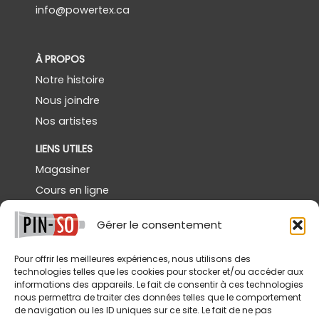
info@powertex.ca
À PROPOS
Notre histoire
Nous joindre
Nos artistes
LIENS UTILES
Magasiner
Cours en ligne
Démos gratuites
Gérer le consentement
Powertex Canada
Galerie
Pour offrir les meilleures expériences, nous utilisons des
technologies telles que les cookies pour stocker et/ou accéder aux
SERVICES
informations des appareils. Le fait de consentir à ces technologies
nous permettra de traiter des données telles que le comportement
Livraison
de navigation ou les ID uniques sur ce site. Le fait de ne pas