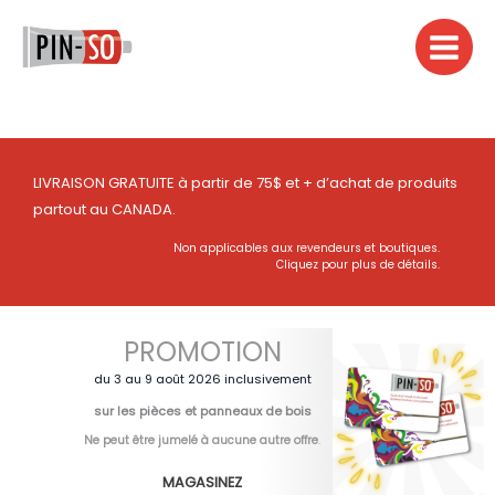
Aller
au
contenu
LIVRAISON GRATUITE à partir de 75$ et + d’achat de produits
partout au CANADA.
Non applicables aux revendeurs et boutiques.
Cliquez pour plus de détails.
PROMOTION
du 3 au 9 août 2026 inclusivement
sur les pièces et panneaux de bois
Ne peut être jumelé à aucune autre offre
.
MAGASINEZ