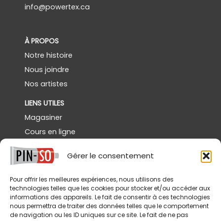
info@powertex.ca
À PROPOS
Notre histoire
Nous joindre
Nos artistes
LIENS UTILES
Magasiner
Cours en ligne
Démos gratuites
Gérer le consentement
Powertex Canada
Galerie
Pour offrir les meilleures expériences, nous utilisons des
technologies telles que les cookies pour stocker et/ou accéder aux
SERVICES
informations des appareils. Le fait de consentir à ces technologies
nous permettra de traiter des données telles que le comportement
Livraison
de navigation ou les ID uniques sur ce site. Le fait de ne pas