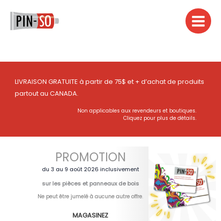
Aller
au
contenu
LIVRAISON GRATUITE à partir de 75$ et + d’achat de produits
partout au CANADA.
Non applicables aux revendeurs et boutiques.
Cliquez pour plus de détails.
PROMOTION
du 3 au 9 août 2026 inclusivement
sur les pièces et panneaux de bois
Ne peut être jumelé à aucune autre offre
.
MAGASINEZ