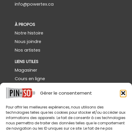
info@powertex.ca
À PROPOS
Notre histoire
Nous joindre
Nos artistes
LIENS UTILES
Magasiner
Cours en ligne
Démos gratuites
Gérer le consentement
Powertex Canada
Galerie
Pour offrir les meilleures expériences, nous utilisons des
technologies telles que les cookies pour stocker et/ou accéder aux
SERVICES
informations des appareils. Le fait de consentir à ces technologies
nous permettra de traiter des données telles que le comportement
Livraison
de navigation ou les ID uniques sur ce site. Le fait de ne pas