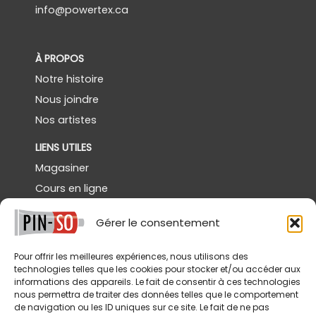
info@powertex.ca
À PROPOS
Notre histoire
Nous joindre
Nos artistes
LIENS UTILES
Magasiner
Cours en ligne
Démos gratuites
Gérer le consentement
Powertex Canada
Galerie
Pour offrir les meilleures expériences, nous utilisons des
technologies telles que les cookies pour stocker et/ou accéder aux
SERVICES
informations des appareils. Le fait de consentir à ces technologies
nous permettra de traiter des données telles que le comportement
Livraison
de navigation ou les ID uniques sur ce site. Le fait de ne pas