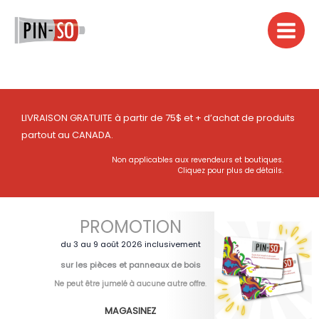
Aller
au
contenu
LIVRAISON GRATUITE à partir de 75$ et + d’achat de produits
partout au CANADA.
Non applicables aux revendeurs et boutiques.
Cliquez pour plus de détails.
PROMOTION
du 3 au 9 août 2026 inclusivement
sur les pièces et panneaux de bois
Ne peut être jumelé à aucune autre offre
.
MAGASINEZ