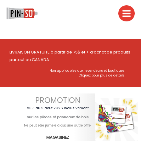
Aller
au
contenu
LIVRAISON GRATUITE à partir de 75$ et + d’achat de produits
partout au CANADA.
Non applicables aux revendeurs et boutiques.
Cliquez pour plus de détails.
PROMOTION
du 3 au 9 août 2026 inclusivement
sur les pièces et panneaux de bois
Ne peut être jumelé à aucune autre offre
.
MAGASINEZ