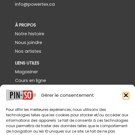
info@powertex.ca
À PROPOS
Notre histoire
Nous joindre
Nos artistes
LIENS UTILES
Magasiner
Cours en ligne
Démos gratuites
Gérer le consentement
Powertex Canada
Galerie
Pour offrir les meilleures expériences, nous utilisons des
technologies telles que les cookies pour stocker et/ou accéder aux
SERVICES
informations des appareils. Le fait de consentir à ces technologies
nous permettra de traiter des données telles que le comportement
Livraison
de navigation ou les ID uniques sur ce site. Le fait de ne pas