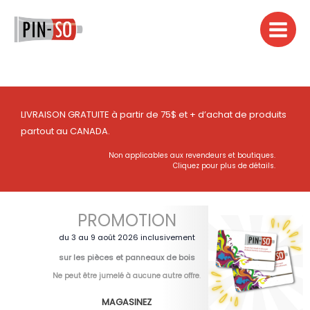
Aller
au
contenu
LIVRAISON GRATUITE à partir de 75$ et + d’achat de produits
partout au CANADA.
Non applicables aux revendeurs et boutiques.
Cliquez pour plus de détails.
PROMOTION
du 3 au 9 août 2026 inclusivement
sur les pièces et panneaux de bois
Ne peut être jumelé à aucune autre offre
.
MAGASINEZ