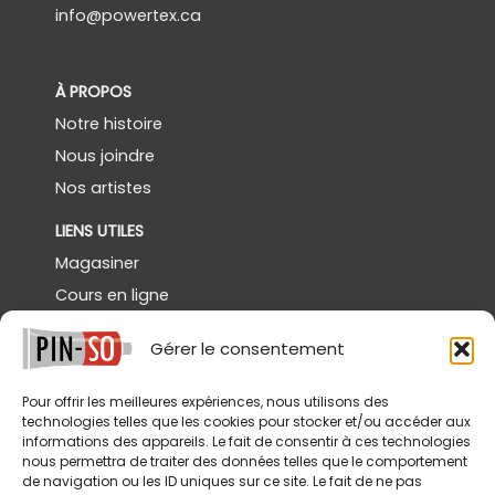
info@powertex.ca
À PROPOS
Notre histoire
Nous joindre
Nos artistes
LIENS UTILES
Magasiner
Cours en ligne
Démos gratuites
Gérer le consentement
Powertex Canada
Galerie
Pour offrir les meilleures expériences, nous utilisons des
technologies telles que les cookies pour stocker et/ou accéder aux
SERVICES
informations des appareils. Le fait de consentir à ces technologies
nous permettra de traiter des données telles que le comportement
Livraison
de navigation ou les ID uniques sur ce site. Le fait de ne pas