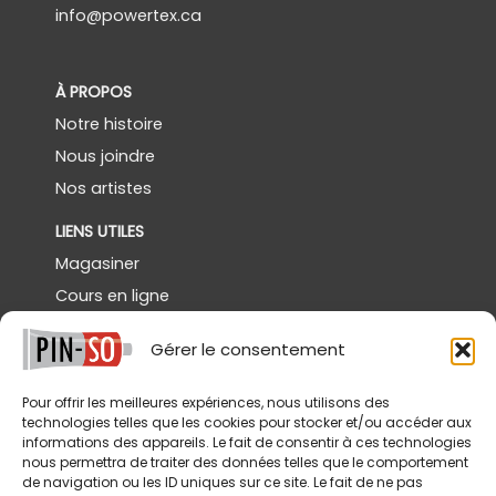
info@powertex.ca
À PROPOS
Notre histoire
Nous joindre
Nos artistes
LIENS UTILES
Magasiner
Cours en ligne
Démos gratuites
Gérer le consentement
Powertex Canada
Galerie
Pour offrir les meilleures expériences, nous utilisons des
technologies telles que les cookies pour stocker et/ou accéder aux
SERVICES
informations des appareils. Le fait de consentir à ces technologies
nous permettra de traiter des données telles que le comportement
Livraison
de navigation ou les ID uniques sur ce site. Le fait de ne pas