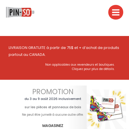
Aller
au
contenu
LIVRAISON GRATUITE à partir de 75$ et + d’achat de produits
partout au CANADA.
Non applicables aux revendeurs et boutiques.
Cliquez pour plus de détails.
PROMOTION
du 3 au 9 août 2026 inclusivement
sur les pièces et panneaux de bois
Ne peut être jumelé à aucune autre offre
.
MAGASINEZ