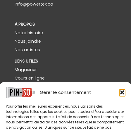
info@powertex.ca
À PROPOS
Notre histoire
Nous joindre
Nos artistes
LIENS UTILES
Magasiner
Cours en ligne
Démos gratuites
Gérer le consentement
Powertex Canada
Galerie
Pour offrir les meilleures expériences, nous utilisons des
technologies telles que les cookies pour stocker et/ou accéder aux
SERVICES
informations des appareils. Le fait de consentir à ces technologies
nous permettra de traiter des données telles que le comportement
Livraison
de navigation ou les ID uniques sur ce site. Le fait de ne pas