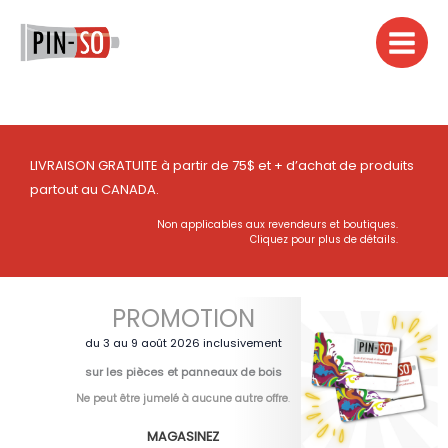
Aller
au
contenu
LIVRAISON GRATUITE à partir de 75$ et + d’achat de produits
partout au CANADA.
Non applicables aux revendeurs et boutiques.
Cliquez pour plus de détails.
PROMOTION
du 3 au 9 août 2026 inclusivement
sur les pièces et panneaux de bois
Ne peut être jumelé à aucune autre offre
.
MAGASINEZ