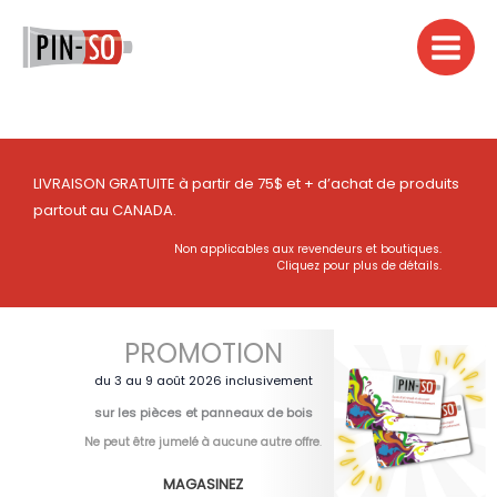
Aller
au
contenu
LIVRAISON GRATUITE à partir de 75$ et + d’achat de produits
partout au CANADA.
Non applicables aux revendeurs et boutiques.
Cliquez pour plus de détails.
PROMOTION
du 3 au 9 août 2026 inclusivement
sur les pièces et panneaux de bois
Ne peut être jumelé à aucune autre offre
.
MAGASINEZ