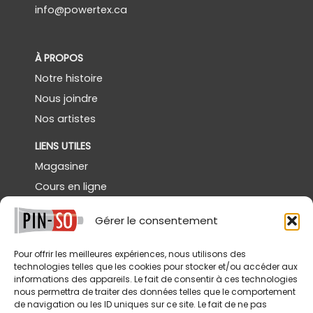
info@powertex.ca
À PROPOS
Notre histoire
Nous joindre
Nos artistes
LIENS UTILES
Magasiner
Cours en ligne
Démos gratuites
Gérer le consentement
Powertex Canada
Galerie
Pour offrir les meilleures expériences, nous utilisons des
technologies telles que les cookies pour stocker et/ou accéder aux
SERVICES
informations des appareils. Le fait de consentir à ces technologies
nous permettra de traiter des données telles que le comportement
Livraison
de navigation ou les ID uniques sur ce site. Le fait de ne pas