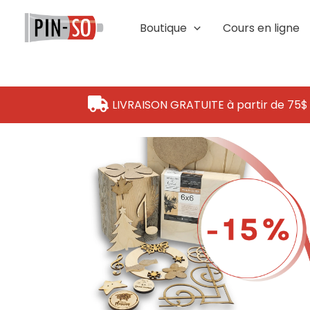
Aller
au
Boutique
Cours en ligne
contenu
LIVRAISON GRATUITE à partir de 75$