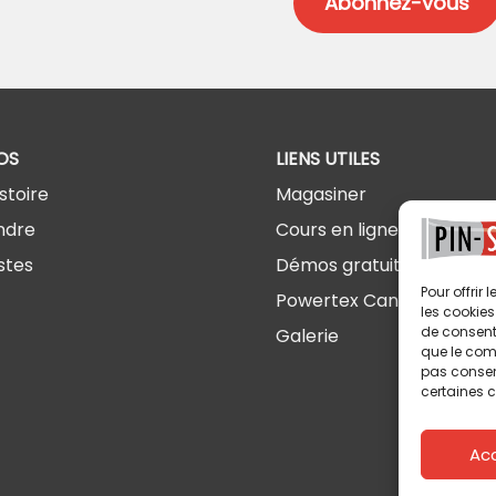
OS
LIENS UTILES
stoire
Magasiner
ndre
Cours en ligne
stes
Démos gratuites
Pour offrir
Powertex Canada
les cookies
de consenti
Galerie
que le comp
pas consent
certaines c
Ac