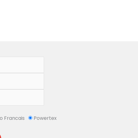
So Francais
Powertex