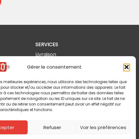
SERVICES
Livraison
Retours et annulations
Gérer le consentement
Politique de confidentialité
 les meilleures expériences, nous utilisons des technologies telles que
Modalités d'utilisation
 pour stocker et/ou accéder aux informations des appareils. Le fait
r à ces technologies nous permettra de traiter des données telles
ortement de navigation ou les ID uniques sur ce site. Le fait de ne
ir ou de retirer son consentement peut avoir un effet négatif sur
aractéristiques et fonctions.
cepter
Refuser
Voir les préférences
Copyright © 2026 Pin-So inc. Tous droits réservés.