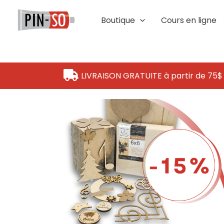
Aller
au
Boutique
Cours en ligne
contenu
LIVRAISON GRATUITE à partir de 75$