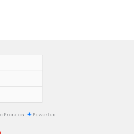
So Francais
Powertex