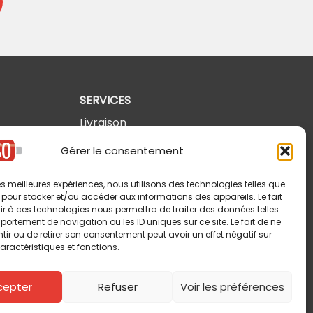
SERVICES
Livraison
Retours et annulations
Gérer le consentement
Politique de confidentialité
 les meilleures expériences, nous utilisons des technologies telles que
Modalités d'utilisation
 pour stocker et/ou accéder aux informations des appareils. Le fait
r à ces technologies nous permettra de traiter des données telles
ortement de navigation ou les ID uniques sur ce site. Le fait de ne
ir ou de retirer son consentement peut avoir un effet négatif sur
aractéristiques et fonctions.
cepter
Refuser
Voir les préférences
Copyright © 2026 Pin-So inc. Tous droits réservés.