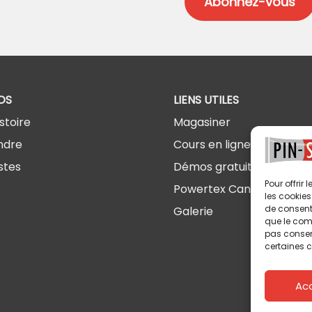
OS
LIENS UTILES
stoire
Magasiner
ndre
Cours en ligne
stes
Démos gratuites
Pour offrir
Powertex Canada
les cookies
de consenti
Galerie
que le comp
pas consent
certaines c
Ac