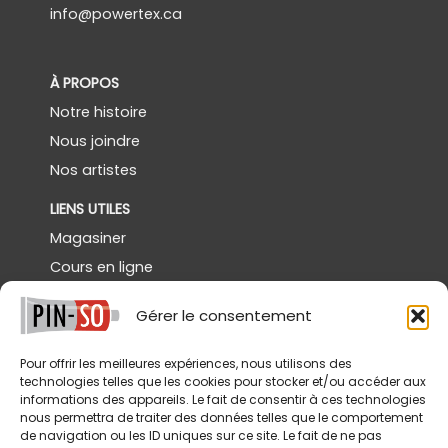
info@powertex.ca
À PROPOS
Notre histoire
Nous joindre
Nos artistes
LIENS UTILES
Magasiner
Cours en ligne
Démos gratuites
Gérer le consentement
Powertex Canada
Galerie
Pour offrir les meilleures expériences, nous utilisons des
technologies telles que les cookies pour stocker et/ou accéder aux
SERVICES
informations des appareils. Le fait de consentir à ces technologies
nous permettra de traiter des données telles que le comportement
Livraison
de navigation ou les ID uniques sur ce site. Le fait de ne pas