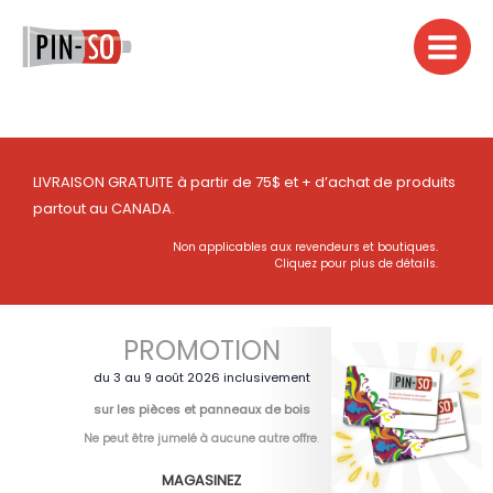
Aller
au
contenu
LIVRAISON GRATUITE à partir de 75$ et + d’achat de produits
partout au CANADA.
Non applicables aux revendeurs et boutiques.
Cliquez pour plus de détails.
PROMOTION
du 3 au 9 août 2026 inclusivement
sur les pièces et panneaux de bois
Ne peut être jumelé à aucune autre offre
.
MAGASINEZ