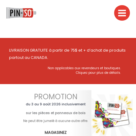
Aller
au
contenu
LIVRAISON GRATUITE à partir de 75$ et + d’achat de produits
partout au CANADA.
Non applicables aux revendeurs et boutiques.
Cliquez pour plus de détails.
PROMOTION
du 3 au 9 août 2026 inclusivement
sur les pièces et panneaux de bois
Ne peut être jumelé à aucune autre offre
.
MAGASINEZ