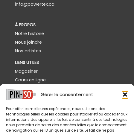
info@powertex.ca
À PROPOS
Notre histoire
Nous joindre
Nos artistes
LIENS UTILES
Magasiner
Cours en ligne
Démos gratuites
Gérer le consentement
Powertex Canada
Galerie
Pour offrir les meilleures expériences, nous utilisons des
technologies telles que les cookies pour stocker et/ou accéder aux
SERVICES
informations des appareils. Le fait de consentir à ces technologies
nous permettra de traiter des données telles que le comportement
Livraison
de navigation ou les ID uniques sur ce site. Le fait de ne pas