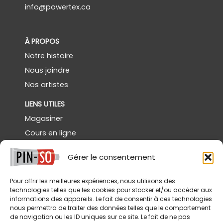
info@powertex.ca
À PROPOS
Notre histoire
Nous joindre
Nos artistes
LIENS UTILES
Magasiner
Cours en ligne
Démos gratuites
Gérer le consentement
Powertex Canada
Galerie
Pour offrir les meilleures expériences, nous utilisons des
technologies telles que les cookies pour stocker et/ou accéder aux
SERVICES
informations des appareils. Le fait de consentir à ces technologies
nous permettra de traiter des données telles que le comportement
Livraison
de navigation ou les ID uniques sur ce site. Le fait de ne pas