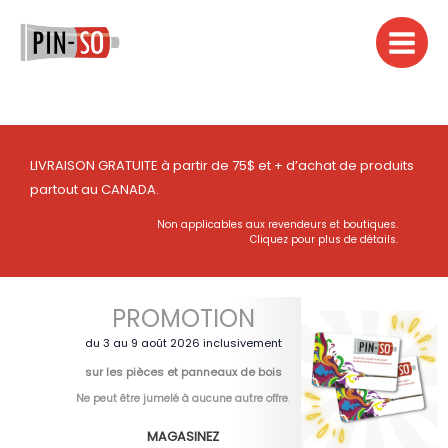
Aller
au
contenu
LIVRAISON GRATUITE à partir de 75$ et + d’achat de produits
partout au CANADA.
Non applicables aux revendeurs et boutiques.
Cliquez pour plus de détails.
PROMOTION
du 3 au 9 août 2026 inclusivement
sur les pièces et panneaux de bois
Ne peut être jumelé à aucune autre offre
.
MAGASINEZ