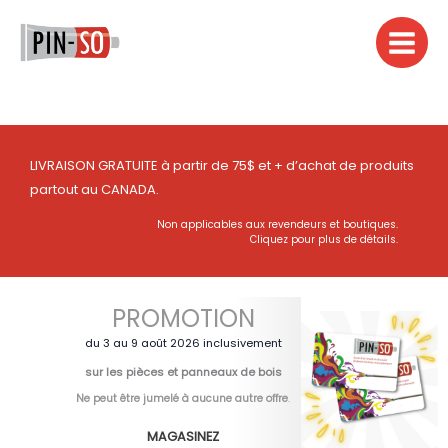
Aller
au
contenu
LIVRAISON GRATUITE à partir de 75$ et + d’achat de produits
partout au CANADA.
Non applicables aux revendeurs et boutiques.
Cliquez pour plus de détails.
PROMOTION
du 3 au 9 août 2026 inclusivement
sur les pièces et panneaux de bois
Ne peut être jumelé à aucune autre offre
.
MAGASINEZ