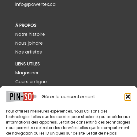
info@powertex.ca
À PROPOS
Notre histoire
Nous joindre
Nos artistes
LIENS UTILES
Magasiner
Cours en ligne
Démos gratuites
Gérer le consentement
Powertex Canada
Galerie
Pour offrir les meilleures expériences, nous utilisons des
technologies telles que les cookies pour stocker et/ou accéder aux
SERVICES
informations des appareils. Le fait de consentir à ces technologies
nous permettra de traiter des données telles que le comportement
Livraison
de navigation ou les ID uniques sur ce site. Le fait de ne pas