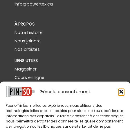
info@powertex.ca
À PROPOS
Notre histoire
Nous joindre
Nos artistes
LIENS UTILES
Magasiner
Cours en ligne
Démos gratuites
Gérer le consentement
Powertex Canada
Galerie
Pour offrir les meilleures expériences, nous utilisons des
technologies telles que les cookies pour stocker et/ou accéder aux
SERVICES
informations des appareils. Le fait de consentir à ces technologies
nous permettra de traiter des données telles que le comportement
Livraison
de navigation ou les ID uniques sur ce site. Le fait de ne pas