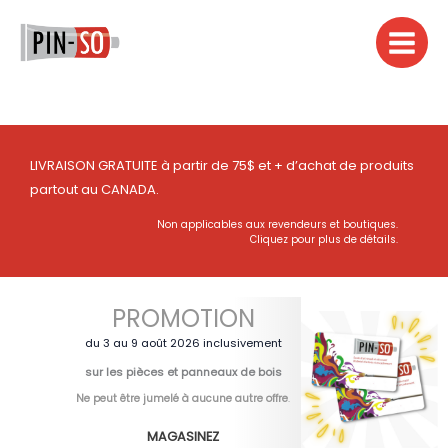
Aller
au
contenu
LIVRAISON GRATUITE à partir de 75$ et + d’achat de produits
partout au CANADA.
Non applicables aux revendeurs et boutiques.
Cliquez pour plus de détails.
PROMOTION
du 3 au 9 août 2026 inclusivement
sur les pièces et panneaux de bois
Ne peut être jumelé à aucune autre offre
.
MAGASINEZ