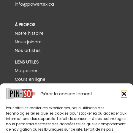
info@powertex.ca
À PROPOS
Notre histoire
Nous joindre
Nos artistes
LIENS UTILES
Magasiner
Cours en ligne
Démos gratuites
Gérer le consentement
Powertex Canada
Galerie
Pour offrir les meilleures expériences, nous utilisons des
technologies telles que les cookies pour stocker et/ou accéder aux
SERVICES
informations des appareils. Le fait de consentir à ces technologies
nous permettra de traiter des données telles que le comportement
Livraison
de navigation ou les ID uniques sur ce site. Le fait de ne pas