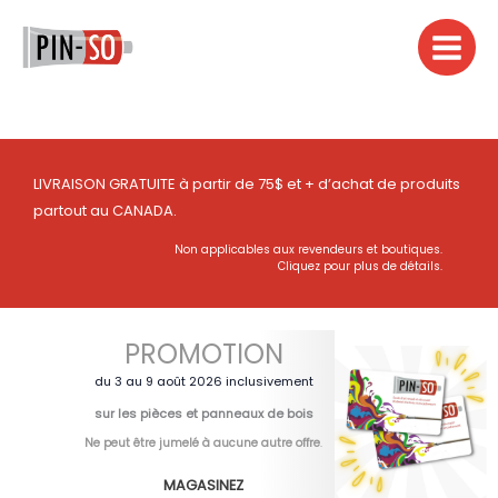
Aller
au
contenu
LIVRAISON GRATUITE à partir de 75$ et + d’achat de produits
partout au CANADA.
Non applicables aux revendeurs et boutiques.
Cliquez pour plus de détails.
PROMOTION
du 3 au 9 août 2026 inclusivement
sur les pièces et panneaux de bois
Ne peut être jumelé à aucune autre offre
.
MAGASINEZ