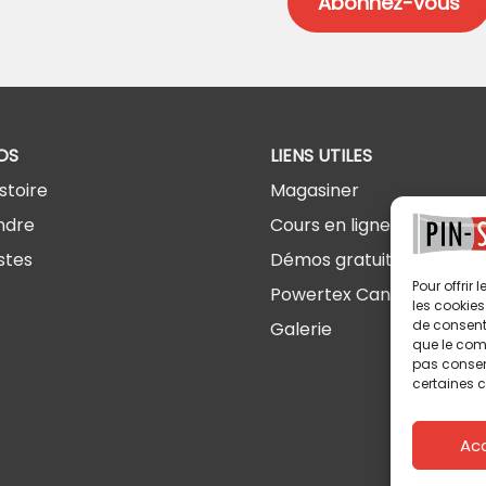
OS
LIENS UTILES
stoire
Magasiner
ndre
Cours en ligne
stes
Démos gratuites
Pour offrir
Powertex Canada
les cookies
de consenti
Galerie
que le comp
pas consent
certaines c
Ac