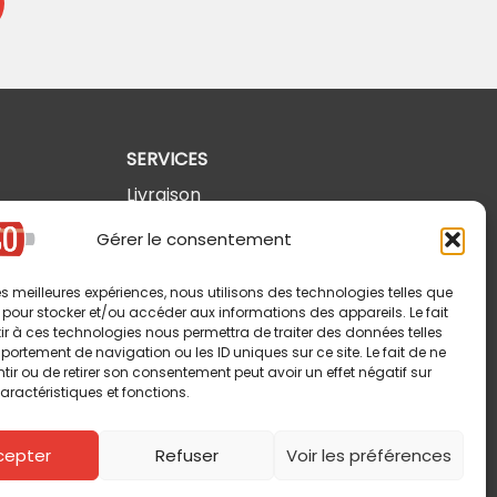
SERVICES
Livraison
Retours et annulations
Gérer le consentement
Politique de confidentialité
 les meilleures expériences, nous utilisons des technologies telles que
Modalités d'utilisation
 pour stocker et/ou accéder aux informations des appareils. Le fait
r à ces technologies nous permettra de traiter des données telles
ortement de navigation ou les ID uniques sur ce site. Le fait de ne
ir ou de retirer son consentement peut avoir un effet négatif sur
aractéristiques et fonctions.
cepter
Refuser
Voir les préférences
Copyright © 2026 Pin-So inc. Tous droits réservés.