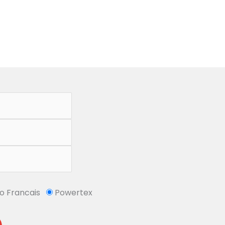
So Francais
Powertex