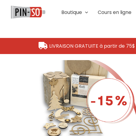
Aller
au
Boutique
Cours en ligne
contenu
LIVRAISON GRATUITE à partir de 75$