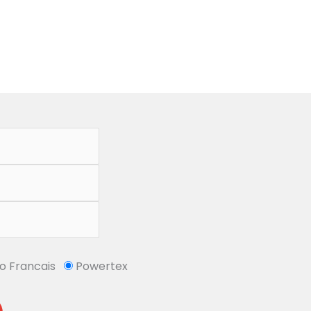
So Francais
Powertex