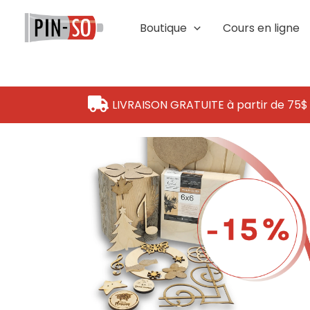
Aller
au
Boutique
Cours en ligne
contenu
LIVRAISON GRATUITE à partir de 75$