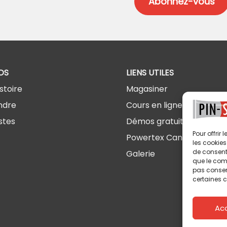
OS
LIENS UTILES
stoire
Magasiner
ndre
Cours en ligne
stes
Démos gratuites
Pour offrir
Powertex Canada
les cookies
de consenti
Galerie
que le comp
pas consent
certaines c
Ac