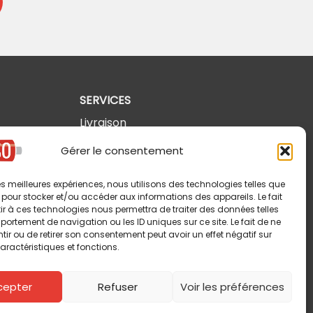
SERVICES
Livraison
Retours et annulations
Gérer le consentement
Politique de confidentialité
 les meilleures expériences, nous utilisons des technologies telles que
Modalités d'utilisation
 pour stocker et/ou accéder aux informations des appareils. Le fait
r à ces technologies nous permettra de traiter des données telles
ortement de navigation ou les ID uniques sur ce site. Le fait de ne
ir ou de retirer son consentement peut avoir un effet négatif sur
aractéristiques et fonctions.
cepter
Refuser
Voir les préférences
Copyright © 2026 Pin-So inc. Tous droits réservés.