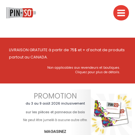
Aller
au
contenu
LIVRAISON GRATUITE à partir de 75$ et + d’achat de produits
partout au CANADA.
Non applicables aux revendeurs et boutiques.
Cliquez pour plus de détails.
PROMOTION
du 3 au 9 août 2026 inclusivement
sur les pièces et panneaux de bois
Ne peut être jumelé à aucune autre offre
.
MAGASINEZ