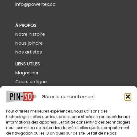
info@powertex.ca
À PROPOS
Notre histoire
Nous joindre
Nos artistes
LIENS UTILES
Magasiner
Cours en ligne
Démos gratuites
Gérer le consentement
Powertex Canada
Galerie
Pour offrir les meilleures expériences, nous utilisons des
technologies telles que les cookies pour stocker et/ou accéder aux
SERVICES
informations des appareils. Le fait de consentir à ces technologies
nous permettra de traiter des données telles que le comportement
Livraison
de navigation ou les ID uniques sur ce site. Le fait de ne pas