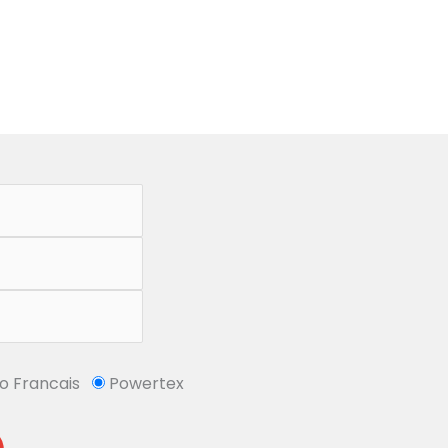
So Francais
Powertex