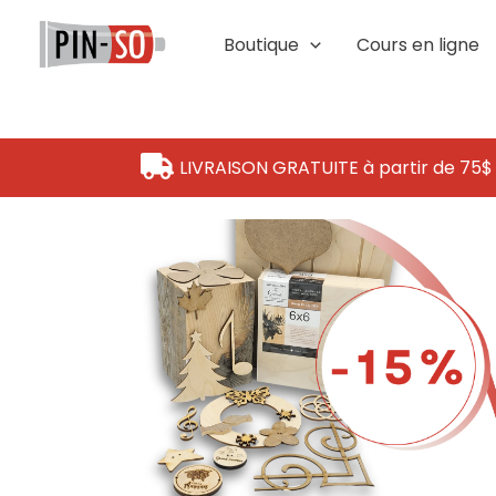
Aller
au
Boutique
Cours en ligne
contenu
LIVRAISON GRATUITE à partir de 75$