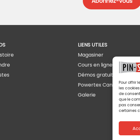
OS
LIENS UTILES
stoire
Magasiner
ndre
Cours en ligne
stes
Démos gratuites
Pour offrir
Powertex Canada
les cookies
de consenti
Galerie
que le comp
pas consent
certaines c
Ac