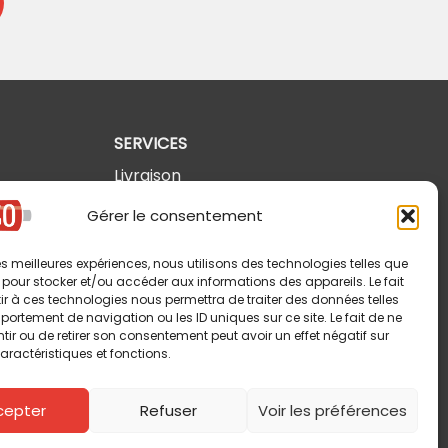
SERVICES
Livraison
Retours et annulations
Gérer le consentement
Politique de confidentialité
 les meilleures expériences, nous utilisons des technologies telles que
Modalités d'utilisation
 pour stocker et/ou accéder aux informations des appareils. Le fait
r à ces technologies nous permettra de traiter des données telles
ortement de navigation ou les ID uniques sur ce site. Le fait de ne
ir ou de retirer son consentement peut avoir un effet négatif sur
aractéristiques et fonctions.
cepter
Refuser
Voir les préférences
Copyright © 2026 Pin-So inc. Tous droits réservés.