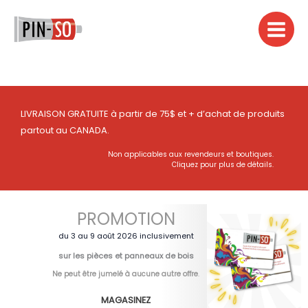
Aller
au
contenu
LIVRAISON GRATUITE à partir de 75$ et + d’achat de produits
partout au CANADA.
Non applicables aux revendeurs et boutiques.
Cliquez pour plus de détails.
PROMOTION
du 3 au 9 août 2026 inclusivement
sur les pièces et panneaux de bois
Ne peut être jumelé à aucune autre offre
.
MAGASINEZ