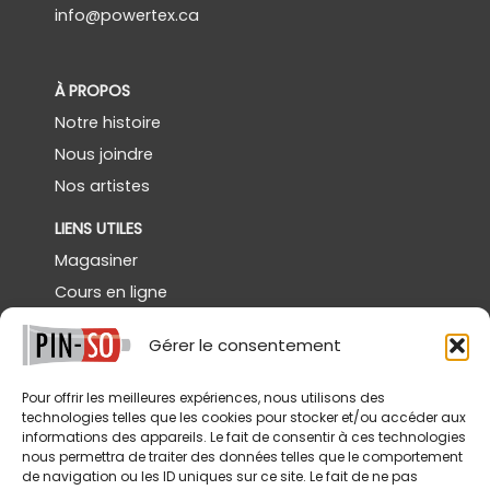
info@powertex.ca
À PROPOS
Notre histoire
Nous joindre
Nos artistes
LIENS UTILES
Magasiner
Cours en ligne
Démos gratuites
Gérer le consentement
Powertex Canada
Galerie
Pour offrir les meilleures expériences, nous utilisons des
technologies telles que les cookies pour stocker et/ou accéder aux
SERVICES
informations des appareils. Le fait de consentir à ces technologies
nous permettra de traiter des données telles que le comportement
Livraison
de navigation ou les ID uniques sur ce site. Le fait de ne pas