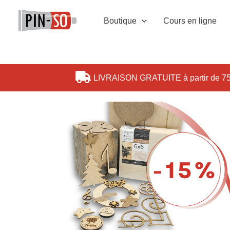
Aller
au
Boutique
Cours en ligne
contenu
LIVRAISON GRATUITE à partir de 75$