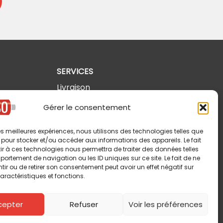
SERVICES
Livraison
Retours et annulations
Gérer le consentement
Politique de confidentialité
 les meilleures expériences, nous utilisons des technologies telles que
Modalités d'utilisation
 pour stocker et/ou accéder aux informations des appareils. Le fait
r à ces technologies nous permettra de traiter des données telles
ortement de navigation ou les ID uniques sur ce site. Le fait de ne
ir ou de retirer son consentement peut avoir un effet négatif sur
aractéristiques et fonctions.
cepter
Refuser
Voir les préférences
Copyright © 2026 Pin-So inc. Tous droits réservés.