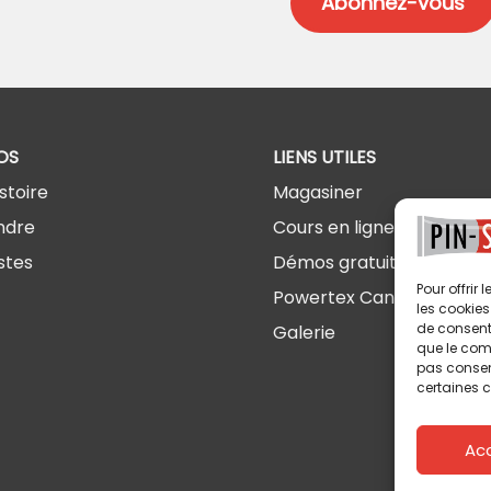
OS
LIENS UTILES
stoire
Magasiner
ndre
Cours en ligne
stes
Démos gratuites
Pour offrir
Powertex Canada
les cookies
de consenti
Galerie
que le comp
pas consent
certaines c
Ac