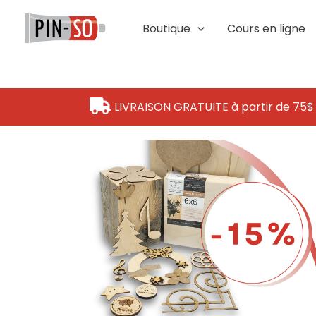
Aller
au
Boutique
Cours en ligne
contenu
LIVRAISON GRATUITE à partir de 75$