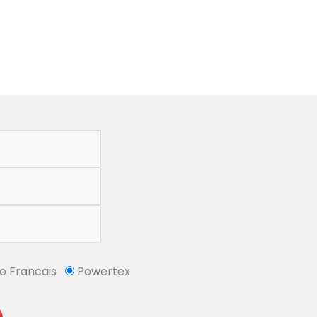
So Francais
Powertex