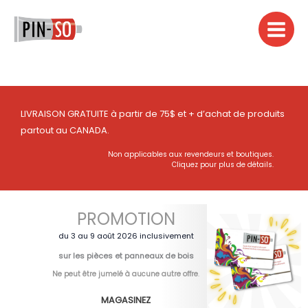
Aller
au
contenu
LIVRAISON GRATUITE à partir de 75$ et + d’achat de produits
partout au CANADA.
Non applicables aux revendeurs et boutiques.
Cliquez pour plus de détails.
PROMOTION
du 3 au 9 août 2026 inclusivement
sur les pièces et panneaux de bois
Ne peut être jumelé à aucune autre offre
.
MAGASINEZ