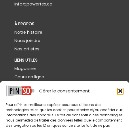
info@powertex.ca
À PROPOS
Notre histoire
Nous joindre
Nos artistes
LIENS UTILES
Magasiner
Cours en ligne
Démos gratuites
Gérer le consentement
Powertex Canada
Galerie
Pour offrir les meilleures expériences, nous utilisons des
technologies telles que les cookies pour stocker et/ou accéder aux
SERVICES
informations des appareils. Le fait de consentir à ces technologies
nous permettra de traiter des données telles que le comportement
Livraison
de navigation ou les ID uniques sur ce site. Le fait de ne pas