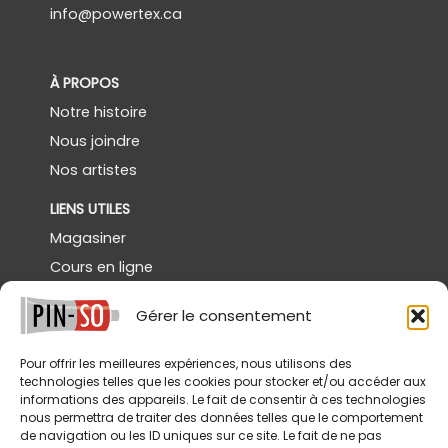
info@powertex.ca
À PROPOS
Notre histoire
Nous joindre
Nos artistes
LIENS UTILES
Magasiner
Cours en ligne
Démos gratuites
Gérer le consentement
Powertex Canada
Galerie
Pour offrir les meilleures expériences, nous utilisons des
technologies telles que les cookies pour stocker et/ou accéder aux
SERVICES
informations des appareils. Le fait de consentir à ces technologies
nous permettra de traiter des données telles que le comportement
Livraison
de navigation ou les ID uniques sur ce site. Le fait de ne pas