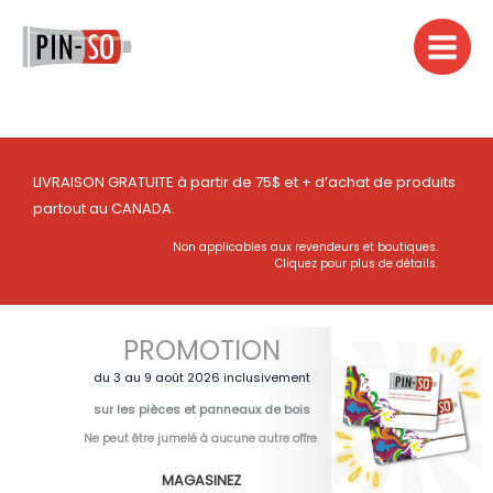
Aller
au
contenu
LIVRAISON GRATUITE à partir de 75$ et + d’achat de produits
partout au CANADA.
Non applicables aux revendeurs et boutiques.
Cliquez pour plus de détails.
PROMOTION
du 3 au 9 août 2026 inclusivement
sur les pièces et panneaux de bois
Ne peut être jumelé à aucune autre offre
.
MAGASINEZ