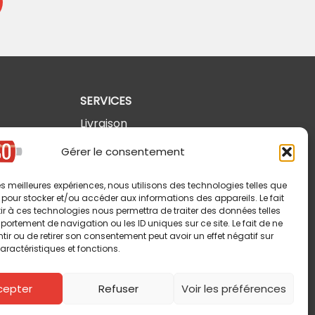
SERVICES
Livraison
Retours et annulations
Gérer le consentement
Politique de confidentialité
 les meilleures expériences, nous utilisons des technologies telles que
Modalités d'utilisation
 pour stocker et/ou accéder aux informations des appareils. Le fait
r à ces technologies nous permettra de traiter des données telles
ortement de navigation ou les ID uniques sur ce site. Le fait de ne
ir ou de retirer son consentement peut avoir un effet négatif sur
aractéristiques et fonctions.
cepter
Refuser
Voir les préférences
Copyright © 2026 Pin-So inc. Tous droits réservés.