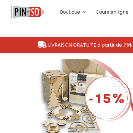
Aller
au
Boutique
Cours en ligne
contenu
LIVRAISON GRATUITE à partir de 75$