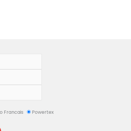
So Francais
Powertex