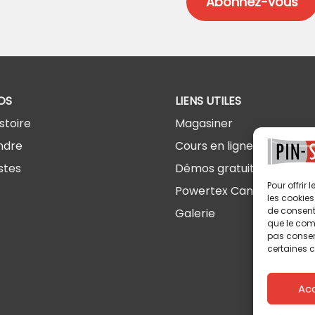
OS
LIENS UTILES
stoire
Magasiner
ndre
Cours en ligne
stes
Démos gratuites
Pour offrir
Powertex Canada
les cookies
de consenti
Galerie
que le comp
pas consent
certaines c
Ac