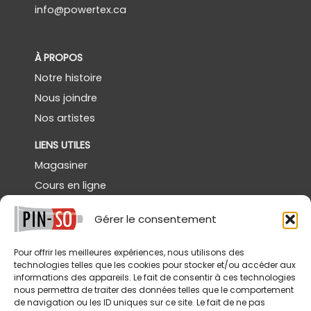
info@powertex.ca
À PROPOS
Notre histoire
Nous joindre
Nos artistes
LIENS UTILES
Magasiner
Cours en ligne
Démos gratuites
Gérer le consentement
Powertex Canada
Galerie
Pour offrir les meilleures expériences, nous utilisons des
technologies telles que les cookies pour stocker et/ou accéder aux
SERVICES
informations des appareils. Le fait de consentir à ces technologies
nous permettra de traiter des données telles que le comportement
Livraison
de navigation ou les ID uniques sur ce site. Le fait de ne pas