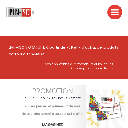
Aller
au
contenu
LIVRAISON GRATUITE à partir de 75$ et + d’achat de produits
partout au CANADA.
Non applicables aux revendeurs et boutiques.
Cliquez pour plus de détails.
PROMOTION
du 3 au 9 août 2026 inclusivement
sur les pièces et panneaux de bois
Ne peut être jumelé à aucune autre offre
.
MAGASINEZ