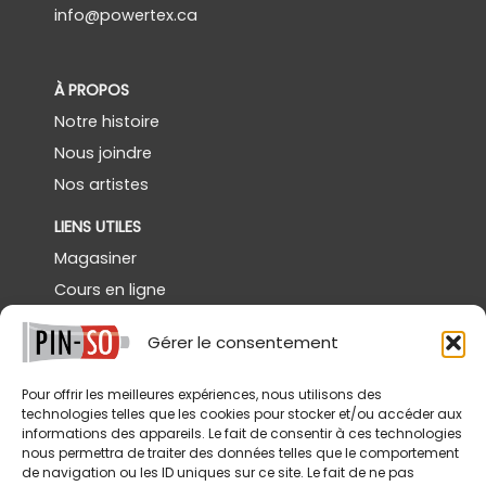
info@powertex.ca
À PROPOS
Notre histoire
Nous joindre
Nos artistes
LIENS UTILES
Magasiner
Cours en ligne
Démos gratuites
Gérer le consentement
Powertex Canada
Galerie
Pour offrir les meilleures expériences, nous utilisons des
technologies telles que les cookies pour stocker et/ou accéder aux
SERVICES
informations des appareils. Le fait de consentir à ces technologies
nous permettra de traiter des données telles que le comportement
Livraison
de navigation ou les ID uniques sur ce site. Le fait de ne pas