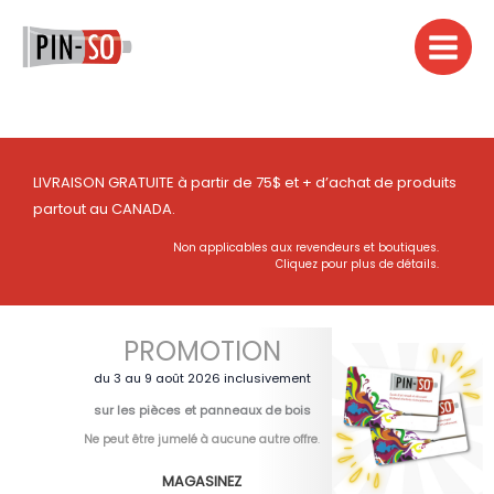
Aller
au
contenu
LIVRAISON GRATUITE à partir de 75$ et + d’achat de produits
partout au CANADA.
Non applicables aux revendeurs et boutiques.
Cliquez pour plus de détails.
PROMOTION
du 3 au 9 août 2026 inclusivement
sur les pièces et panneaux de bois
Ne peut être jumelé à aucune autre offre
.
MAGASINEZ