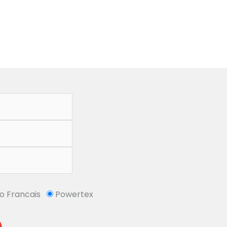
So Francais
Powertex