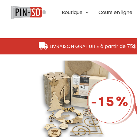
Aller
au
Boutique
Cours en ligne
contenu
LIVRAISON GRATUITE à partir de 75$