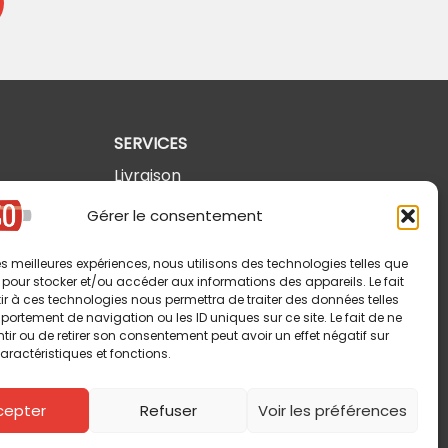
SERVICES
Livraison
Retours et annulations
Gérer le consentement
Politique de confidentialité
 les meilleures expériences, nous utilisons des technologies telles que
Modalités d'utilisation
 pour stocker et/ou accéder aux informations des appareils. Le fait
r à ces technologies nous permettra de traiter des données telles
ortement de navigation ou les ID uniques sur ce site. Le fait de ne
ir ou de retirer son consentement peut avoir un effet négatif sur
aractéristiques et fonctions.
cepter
Refuser
Voir les préférences
Copyright © 2026 Pin-So inc. Tous droits réservés.