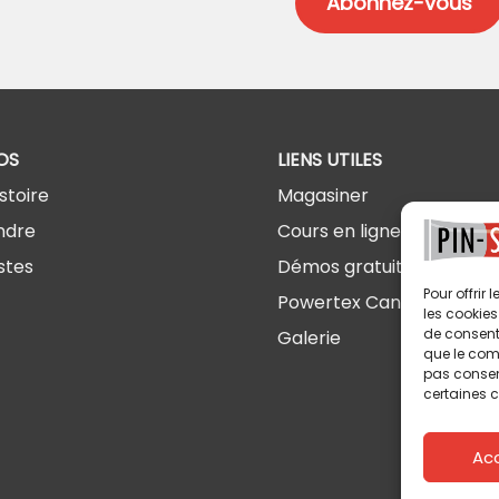
OS
LIENS UTILES
stoire
Magasiner
ndre
Cours en ligne
stes
Démos gratuites
Pour offrir
Powertex Canada
les cookies
de consenti
Galerie
que le comp
pas consent
certaines c
Ac