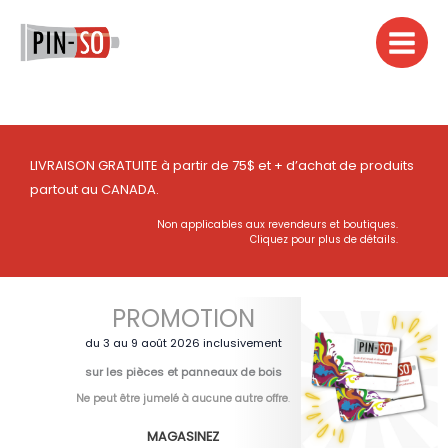
Aller
au
contenu
LIVRAISON GRATUITE à partir de 75$ et + d’achat de produits
partout au CANADA.
Non applicables aux revendeurs et boutiques.
Cliquez pour plus de détails.
PROMOTION
du 3 au 9 août 2026 inclusivement
sur les pièces et panneaux de bois
Ne peut être jumelé à aucune autre offre
.
MAGASINEZ