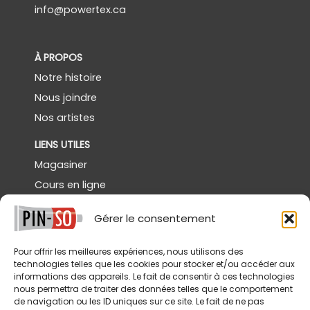
info@powertex.ca
À PROPOS
Notre histoire
Nous joindre
Nos artistes
LIENS UTILES
Magasiner
Cours en ligne
Démos gratuites
Gérer le consentement
Powertex Canada
Galerie
Pour offrir les meilleures expériences, nous utilisons des
technologies telles que les cookies pour stocker et/ou accéder aux
SERVICES
informations des appareils. Le fait de consentir à ces technologies
nous permettra de traiter des données telles que le comportement
Livraison
de navigation ou les ID uniques sur ce site. Le fait de ne pas