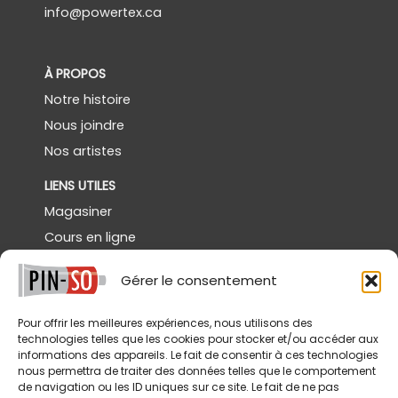
info@powertex.ca
À PROPOS
Notre histoire
Nous joindre
Nos artistes
LIENS UTILES
Magasiner
Cours en ligne
Démos gratuites
Gérer le consentement
Powertex Canada
Galerie
Pour offrir les meilleures expériences, nous utilisons des
technologies telles que les cookies pour stocker et/ou accéder aux
SERVICES
informations des appareils. Le fait de consentir à ces technologies
nous permettra de traiter des données telles que le comportement
Livraison
de navigation ou les ID uniques sur ce site. Le fait de ne pas