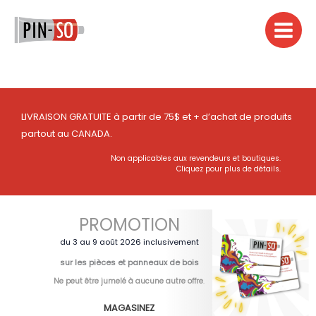
Aller
au
contenu
LIVRAISON GRATUITE à partir de 75$ et + d’achat de produits
partout au CANADA.
Non applicables aux revendeurs et boutiques.
Cliquez pour plus de détails.
PROMOTION
du 3 au 9 août 2026 inclusivement
sur les pièces et panneaux de bois
Ne peut être jumelé à aucune autre offre
.
MAGASINEZ