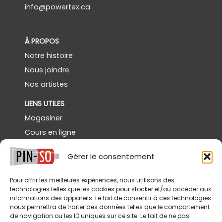
info@powertex.ca
À PROPOS
Notre histoire
Nous joindre
Nos artistes
LIENS UTILES
Magasiner
Cours en ligne
Démos gratuites
Gérer le consentement
Powertex Canada
Galerie
Pour offrir les meilleures expériences, nous utilisons des
technologies telles que les cookies pour stocker et/ou accéder aux
SERVICES
informations des appareils. Le fait de consentir à ces technologies
nous permettra de traiter des données telles que le comportement
Livraison
de navigation ou les ID uniques sur ce site. Le fait de ne pas