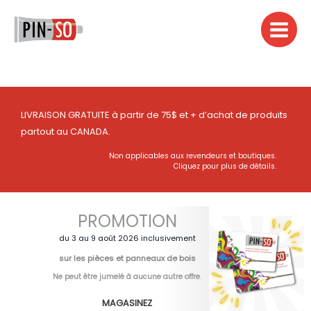
Aller
au
contenu
LIVRAISON GRATUITE à partir de 75$ et + d’achat de produits
partout au CANADA.
Non applicables aux revendeurs et boutiques.
Cliquez pour plus de détails.
PROMOTION
du 3 au 9 août 2026 inclusivement
sur les pièces et panneaux de bois
Ne peut être jumelé à aucune autre offre
.
MAGASINEZ