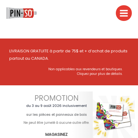
Aller
au
contenu
LIVRAISON GRATUITE à partir de 75$ et + d’achat de produits
partout au CANADA.
Non applicables aux revendeurs et boutiques.
Cliquez pour plus de détails.
PROMOTION
du 3 au 9 août 2026 inclusivement
sur les pièces et panneaux de bois
Ne peut être jumelé à aucune autre offre
.
MAGASINEZ