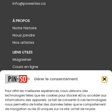
info@powertex.ca
À PROPOS
Notre histoire
Nous joindre
Nos artistes
LIENS UTILES
Magasiner
Cours en ligne
Démos gratuites
Gérer le consentement
Powertex Canada
Galerie
Pour offrir les meilleures expériences, nous utilisons des
technologies telles que les cookies pour stocker et/ou accéder aux
SERVICES
informations des appareils. Le fait de consentir à ces technologies
nous permettra de traiter des données telles que le comportement
Livraison
de navigation ou les ID uniques sur ce site. Le fait de ne pas