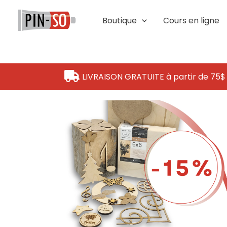
Aller
au
Boutique
Cours en ligne
contenu
LIVRAISON GRATUITE à partir de 75$