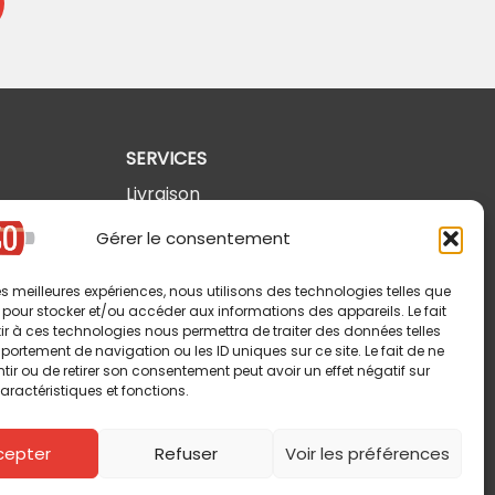
SERVICES
Livraison
Retours et annulations
Gérer le consentement
Politique de confidentialité
 les meilleures expériences, nous utilisons des technologies telles que
Modalités d'utilisation
 pour stocker et/ou accéder aux informations des appareils. Le fait
r à ces technologies nous permettra de traiter des données telles
ortement de navigation ou les ID uniques sur ce site. Le fait de ne
ir ou de retirer son consentement peut avoir un effet négatif sur
aractéristiques et fonctions.
cepter
Refuser
Voir les préférences
Copyright © 2026 Pin-So inc. Tous droits réservés.