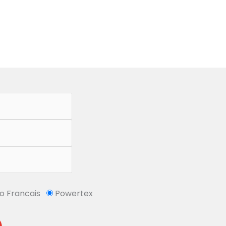
So Francais
Powertex