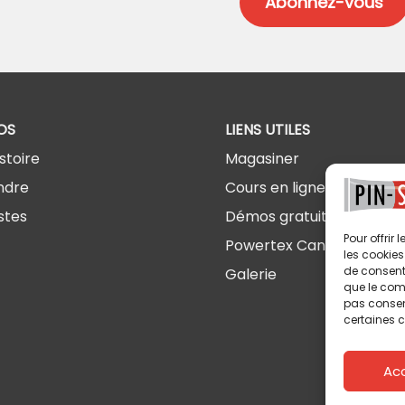
OS
LIENS UTILES
stoire
Magasiner
ndre
Cours en ligne
stes
Démos gratuites
Pour offrir
Powertex Canada
les cookies
de consenti
Galerie
que le comp
pas consent
certaines c
Ac