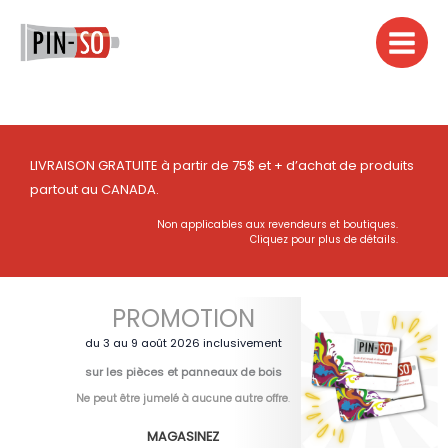
Aller
au
contenu
LIVRAISON GRATUITE à partir de 75$ et + d’achat de produits
partout au CANADA.
Non applicables aux revendeurs et boutiques.
Cliquez pour plus de détails.
PROMOTION
du 3 au 9 août 2026 inclusivement
sur les pièces et panneaux de bois
Ne peut être jumelé à aucune autre offre
.
MAGASINEZ