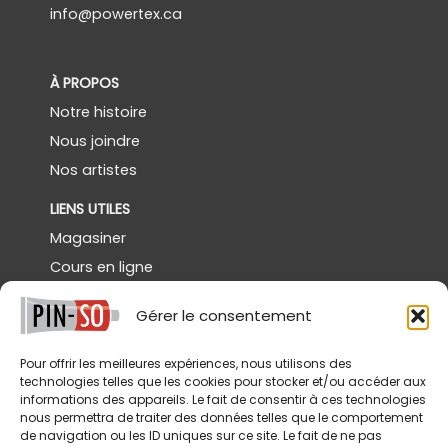
info@powertex.ca
À PROPOS
Notre histoire
Nous joindre
Nos artistes
LIENS UTILES
Magasiner
Cours en ligne
Démos gratuites
Gérer le consentement
Powertex Canada
Galerie
Pour offrir les meilleures expériences, nous utilisons des
technologies telles que les cookies pour stocker et/ou accéder aux
SERVICES
informations des appareils. Le fait de consentir à ces technologies
nous permettra de traiter des données telles que le comportement
Livraison
de navigation ou les ID uniques sur ce site. Le fait de ne pas