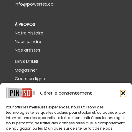
info@powertex.ca
À PROPOS
Notre histoire
Nous joindre
Nos artistes
LIENS UTILES
Magasiner
Cours en ligne
Démos gratuites
Gérer le consentement
Powertex Canada
Galerie
Pour offrir les meilleures expériences, nous utilisons des
technologies telles que les cookies pour stocker et/ou accéder aux
SERVICES
informations des appareils. Le fait de consentir à ces technologies
nous permettra de traiter des données telles que le comportement
Livraison
de navigation ou les ID uniques sur ce site. Le fait de ne pas