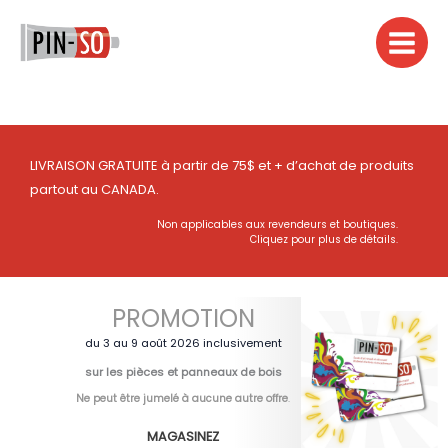
Aller
au
contenu
LIVRAISON GRATUITE à partir de 75$ et + d’achat de produits
partout au CANADA.
Non applicables aux revendeurs et boutiques.
Cliquez pour plus de détails.
PROMOTION
du 3 au 9 août 2026 inclusivement
sur les pièces et panneaux de bois
Ne peut être jumelé à aucune autre offre
.
MAGASINEZ