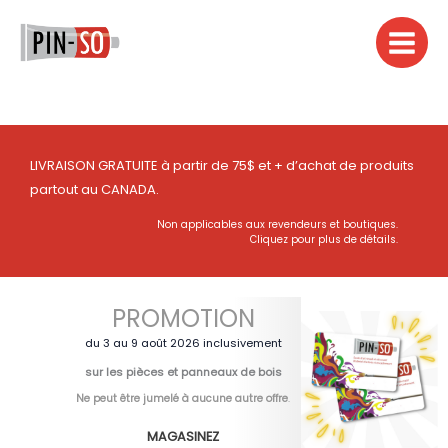
Aller
au
contenu
LIVRAISON GRATUITE à partir de 75$ et + d’achat de produits
partout au CANADA.
Non applicables aux revendeurs et boutiques.
Cliquez pour plus de détails.
PROMOTION
du 3 au 9 août 2026 inclusivement
sur les pièces et panneaux de bois
Ne peut être jumelé à aucune autre offre
.
MAGASINEZ