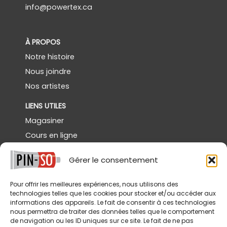
info@powertex.ca
À PROPOS
Notre histoire
Nous joindre
Nos artistes
LIENS UTILES
Magasiner
Cours en ligne
Démos gratuites
Gérer le consentement
Powertex Canada
Galerie
Pour offrir les meilleures expériences, nous utilisons des
technologies telles que les cookies pour stocker et/ou accéder aux
SERVICES
informations des appareils. Le fait de consentir à ces technologies
nous permettra de traiter des données telles que le comportement
Livraison
de navigation ou les ID uniques sur ce site. Le fait de ne pas