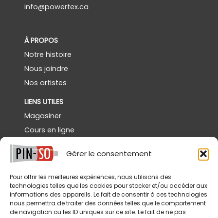
info@powertex.ca
À PROPOS
Notre histoire
Nous joindre
Nos artistes
LIENS UTILES
Magasiner
Cours en ligne
Démos gratuites
Gérer le consentement
Powertex Canada
Galerie
Pour offrir les meilleures expériences, nous utilisons des
technologies telles que les cookies pour stocker et/ou accéder aux
SERVICES
informations des appareils. Le fait de consentir à ces technologies
nous permettra de traiter des données telles que le comportement
Livraison
de navigation ou les ID uniques sur ce site. Le fait de ne pas