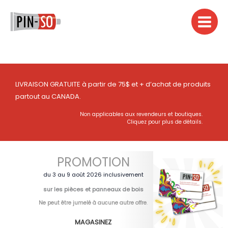
Aller
au
contenu
LIVRAISON GRATUITE à partir de 75$ et + d’achat de produits
partout au CANADA.
Non applicables aux revendeurs et boutiques.
Cliquez pour plus de détails.
PROMOTION
du 3 au 9 août 2026 inclusivement
sur les pièces et panneaux de bois
Ne peut être jumelé à aucune autre offre
.
MAGASINEZ