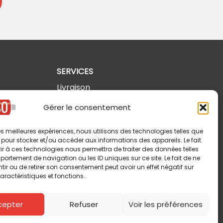
SERVICES
Livraison
Retours et annulations
Gérer le consentement
Politique de confidentialité
 les meilleures expériences, nous utilisons des technologies telles que
Modalités d'utilisation
 pour stocker et/ou accéder aux informations des appareils. Le fait
r à ces technologies nous permettra de traiter des données telles
ortement de navigation ou les ID uniques sur ce site. Le fait de ne
ir ou de retirer son consentement peut avoir un effet négatif sur
aractéristiques et fonctions.
cepter
Refuser
Voir les préférences
Copyright © 2026 Pin-So inc. Tous droits réservés.