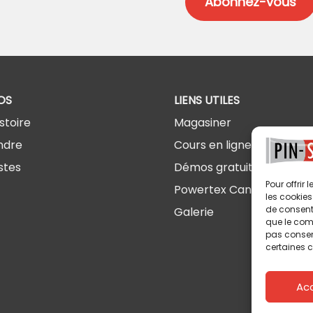
OS
LIENS UTILES
stoire
Magasiner
ndre
Cours en ligne
stes
Démos gratuites
Pour offrir
Powertex Canada
les cookies
de consenti
Galerie
que le comp
pas consent
certaines c
Ac