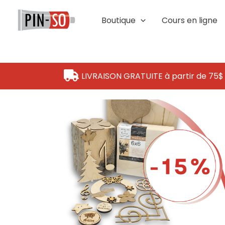
Aller
au
Boutique
Cours en ligne
contenu
LIVRAISON GRATUITE à partir de 75$