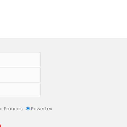
So Francais
Powertex