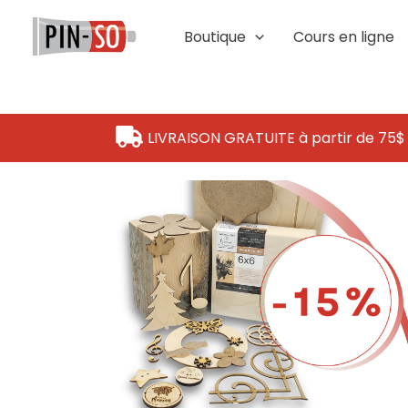
Aller
au
Boutique
Cours en ligne
contenu
LIVRAISON GRATUITE à partir de 75$