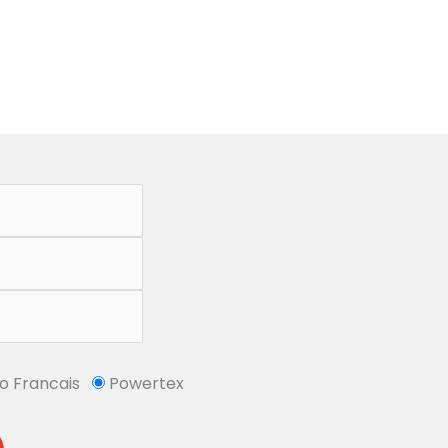
So Francais
Powertex