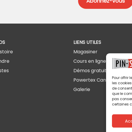
OS
LIENS UTILES
stoire
Magasiner
ndre
Cours en ligne
stes
Démos gratuites
Pour offrir
Powertex Canada
les cookies
de consenti
Galerie
que le comp
pas consent
certaines c
Ac