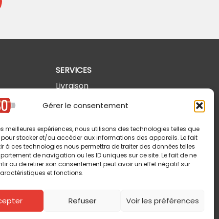
SERVICES
Livraison
Retours et annulations
Gérer le consentement
Politique de confidentialité
 les meilleures expériences, nous utilisons des technologies telles que
Modalités d'utilisation
 pour stocker et/ou accéder aux informations des appareils. Le fait
r à ces technologies nous permettra de traiter des données telles
ortement de navigation ou les ID uniques sur ce site. Le fait de ne
ir ou de retirer son consentement peut avoir un effet négatif sur
aractéristiques et fonctions.
cepter
Refuser
Voir les préférences
Copyright © 2026 Pin-So inc. Tous droits réservés.